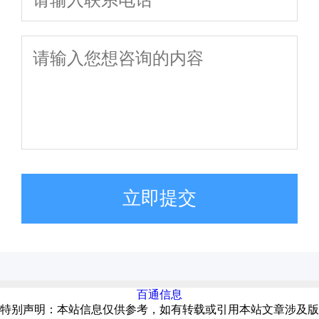
立即提交
百通信息
特别声明：本站信息仅供参考，如有转载或引用本站文章涉及版