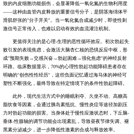
致的内皮细胞功能损伤，会显著降低一氧化氮的生物利用度
——这种由血管内皮释放的重要信号分子，是阴茎海绵体平
滑肌舒张的"分子开关"。当一氧化氮合成减少时，即使性刺
激信号正常传入，也难以启动有效的血流灌注机制。
更值得关注的是心理-生理的恶性循环效应。初次勃起失
败引发的表现焦虑，会激活大脑杏仁核的恐惧反应中枢，形
成"预期失败→交感兴奋→勃起困难→强化焦虑"的神经反射
环路。临床数据显示，70%的心理性勃起功能障碍患者存在
明确的"创伤性性经历"，这些负面记忆通过海马体的神经可
塑性不断强化，最终导致在特定情境下的条件性勃起障碍。
此外，现代生活方式中的睡眠剥夺、久坐不动、高糖高
脂饮食等因素，会通过胰岛素抵抗、慢性炎症等途径加剧压
力对勃起功能的损害。当身体处于慢性应激状态时，下丘脑-
垂体-性腺轴的调节功能会出现紊乱，导致昼夜节律失调、褪
黑素分泌减少，进一步降低性激素的合成与释放效率。