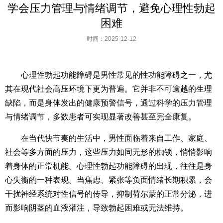
学会压力管理与情绪调节，避免心理性勃起
困难
时间：2025-12-12
心理性勃起功能障碍是男性常见的性功能障碍之一，尤
其在现代社会高压环境下更为普遍。它并非不可逾越的生理
缺陷，而是身体发出的健康预警信号，通过科学的压力管理
与情绪调节，多数患者可实现显著改善甚至完全康复。
在当代快节奏的生活中，男性面临着来自工作、家庭、
社会等多方面的压力，这些压力如同无形的枷锁，悄悄影响
着身体的正常机能。心理性勃起功能障碍的出现，往往是身
心失衡的一种表现。当焦虑、紧张等负面情绪长期积累，会
干扰神经系统对性信号的传导，抑制荷尔蒙的正常分泌，进
而影响阴茎的血液灌注，导致勃起困难或无法维持。