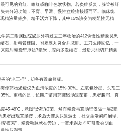
肉眼可见的鲜红、暗红或咖啡色絮状物。若炎症反复，腺管被纤
终失去分泌功能，不育、早泄、慢性盆腔痛接踵而至。临床统
出现精液量减少、精子活力下降，其中15%演变为梗阻性无精
学第二附属医院泌尿外科过去三年收治的412例慢性精囊炎患
囊结石、射精管梗阻、附睾睾丸炎合并脓肿。主刀医师回忆，一
，来院时精囊壁厚达7毫米，腔内多发结石，最后只能切开精囊
炎的“老三样”，却各有致命短板。
障使药物渗透仅为血清浓度的15%-30%。左氧氟沙星、头孢三
35%。更糟的是，长期广谱用药摧毁肠道菌群，患者腹泻、真
度45-48℃，意图“烫死”细菌。然而精囊与直肠壁仅隔一层2毫
的患者出现直肠瘘，术后大便从尿道漏出，社交生活瞬间崩塌。
感“摸索”，精囊动脉就在旁边，一毫米误差即可引发会阴血
道急性尿潴留。