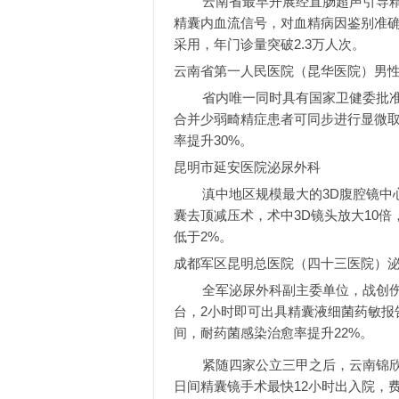
云南省最早开展经直肠超声引导精囊
精囊内血流信号，对血精病因鉴别准确
采用，年门诊量突破2.3万人次。
云南省第一人民医院（昆华医院）男
省内唯一同时具有国家卫健委批准
合并少弱畸精症患者可同步进行显微取
率提升30%。
昆明市延安医院泌尿外科
滇中地区规模最大的3D腹腔镜
囊去顶减压术，术中3D镜头放大10倍
低于2%。
成都军区昆明总医院（四十三医院）
全军泌尿外科副主委单位，战创伤
台，2小时即可出具精囊液细菌药敏报
间，耐药菌感染治愈率提升22%。
紧随四家公立三甲之后，云南锦欣
日间精囊镜手术最快12小时出入院，