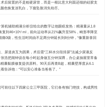
，术后留置的不是粗硬尿管，而是一根比意大利面还细的硅胶支
液颜色恢复淡乳白，下腹坠胀消失殆尽。
算机辅助精液分析仪给出的数字让他眼眶发热：精液量从1.8
 ml恢复到46×10⁶/ ml，前向运动率从21%飙升至58%，畸形率降至
精痛0级，性生活时间由不足两分钟延长到8分钟，“像重新拿回
、尿道炎互为因果，术后需“三杯水分段排尿”法减少尿液反
。张浩把闹钟设在每小时起身做五分钟深蹲，办公桌抽屉里常备
囊黏膜修复提供原料。90天后再查B超，精囊壁厚度从6.1
笑着告诉他：“可以安心准备当爸爸了。”
间可前往以下四家公立三甲医院，它们各有独门绝技，构成男性