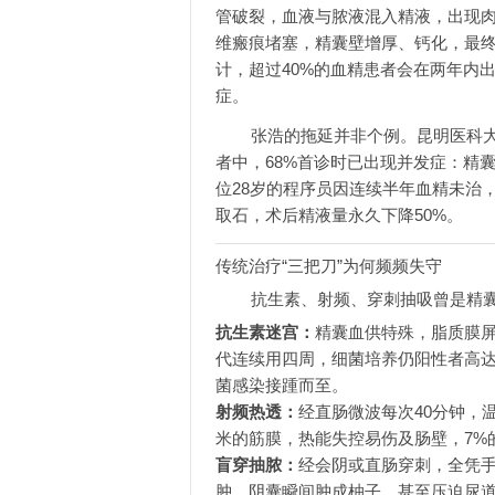
管破裂，血液与脓液混入精液，出现
维瘢痕堵塞，精囊壁增厚、钙化，最
计，超过40%的血精患者会在两年内
症。
张浩的拖延并非个例。昆明医科大
者中，68%首诊时已出现并发症：精
位28岁的程序员因连续半年血精未治
取石，术后精液量永久下降50%。
传统治疗“三把刀”为何频频失守
抗生素、射频、穿刺抽吸曾是精囊
抗生素迷宫：
精囊血供特殊，脂质膜屏
代连续用四周，细菌培养仍阳性者高达
菌感染接踵而至。
射频热透：
经直肠微波每次40分钟，温
米的筋膜，热能失控易伤及肠壁，7%
盲穿抽脓：
经会阴或直肠穿刺，全凭手
肿，阴囊瞬间肿成柚子，甚至压迫尿