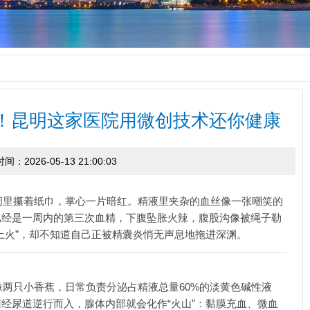
！昆明这家医院用微创技术还你健康
时间：2026-05-13 21:00:03
间里攥着纸巾，掌心一片暗红。精液里夹杂的血丝像一张嘲笑的
已经是一周内的第三次血精，下腹坠胀火辣，腹股沟像被绳子勒
上火”，却不知道自己正被精囊炎悄无声息地拖进深渊。
两只小香蕉，日常负责分泌占精液总量60%的淡黄色碱性液
经尿道逆行而入，腺体内部就会化作“火山”：黏膜充血、微血