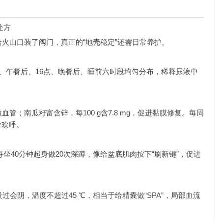
处方
火山口装了阀门，真正的“地壳稳定”还需日常养护。
10点、午餐后、16点、晚餐后、睡前六时段均匀分布，稀释尿液中
管；南瓜籽富含锌，每100 g含7.8 mg，促进黏膜修复。每周
蕾欢呼。
每坐40分钟起身做20次深蹲，像给盆底肌肉按下“刷新键”，促进
过会阴，温度不超过45 ℃，相当于给精囊做“SPA”，局部血流