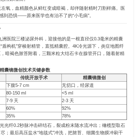
天左氧，血精颜色从鲜红变成暗褐，却伴随射精时刀割样痛。医
感到恐惧——原来医学也有治不了的“小毛病”。
”
欣九洲医院三楼泌尿外科，迎接他的是一根直径仅0.3毫米的精囊
“盾构机”穿梭射精管，直抵精囊腔。4K冷光源下，炎症地图纤
原，暗褐色脓苔附着，三颗米粒大结石卡在腺管开口，随着射精
精囊镜微创技术关键参数
传统开放手术
精囊镜微创
下腹5-7 cm
无切口，经尿道
80-150 ml
<5 ml
7-9 天
2-3 天
60%
92%
35%
78%
激光光纤0.2秒脉冲击碎结石，裂成粉末随水流冲出；橄榄型取石
尽；最后高压盐水“地毯式”冲洗，把脓苔、细菌生物膜冲刷干