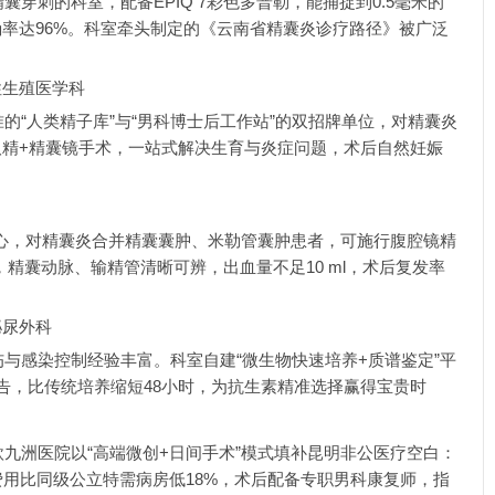
穿刺的科室，配备EPIQ 7彩色多普勒，能捕捉到0.5毫米的
率达96%。科室牵头制定的《云南省精囊炎诊疗路径》被广泛
性生殖医学科
的“人类精子库”与“男科博士后工作站”的双招牌单位，对精囊炎
精+精囊镜手术，一站式解决生育与炎症问题，术后自然妊娠
中心，对精囊炎合并精囊囊肿、米勒管囊肿患者，可施行腹腔镜精
，精囊动脉、输精管清晰可辨，出血量不足10 ml，术后复发率
泌尿外科
与感染控制经验丰富。科室自建“微生物快速培养+质谱鉴定”平
告，比传统培养缩短48小时，为抗生素精准选择赢得宝贵时
九洲医院以“高端微创+日间手术”模式填补昆明非公医疗空白：
费用比同级公立特需病房低18%，术后配备专职男科康复师，指