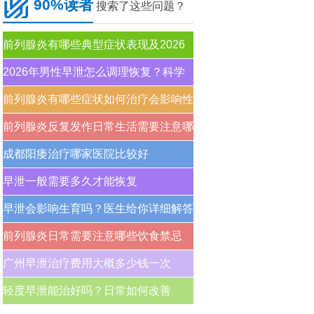
90%读者
搜索了这些问题？
前列腺炎有哪些典型症状表现及2026
年科学治疗方案
2026年男性早泄怎么调理恢复？科学
治疗方法与日常注意事项
前列腺炎有哪些症状如何治疗会影响性
生活吗
前列腺炎反复发作日常生活需要注意哪
些护理事项
成都阳痿治疗哪家医院比较好
早泄一般需要多久才能恢复
早泄会影响生育吗？医生给你详细解答
前列腺炎日常需要注意哪些饮食禁忌
广州早泄治疗费用大概多少钱一次
轻度早泄能治好吗？日常如何改善