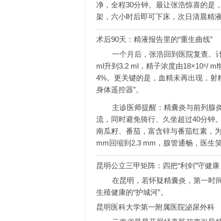
净，全程30分钟。最让张浩惊喜的是
架，六小时后即可下床，次日清晨精
术后90天：精液报告里的“重生曲线”
一个月后，张浩回到医院复查。计
ml升到3.2 ml，精子浓度由18×10⁶/
4%。更关键的是，血精未再出现，射
身体遥控器”。
主诊医师提醒：精囊炎与前列腺炎
流，同时避免骑行、久坐超过40分钟
南瓜籽、番茄，富含锌与番茄红素，为精
mm回缩到2.3 mm，腺管通畅，医生
昆明公立三甲矩阵：四把“利剑”守健康
在昆明，若怀疑精囊炎，第一时
生殖健康的“护城河”。
昆明医科大学第一附属医院泌尿外科