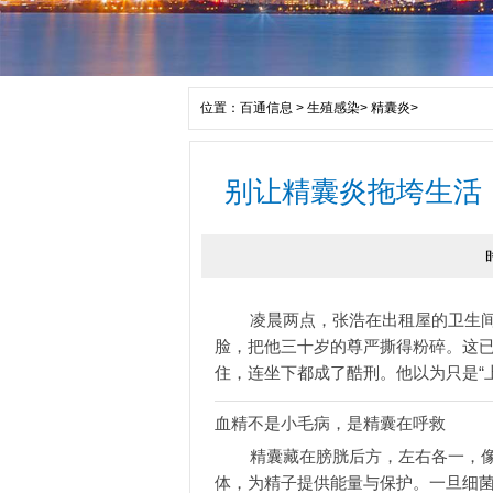
位置：
百通信息
>
生殖感染
>
精囊炎
>
别让精囊炎拖垮生活
凌晨两点，张浩在出租屋的卫生
脸，把他三十岁的尊严撕得粉碎。这
住，连坐下都成了酷刑。他以为只是“
血精不是小毛病，是精囊在呼救
精囊藏在膀胱后方，左右各一，像
体，为精子提供能量与保护。一旦细菌