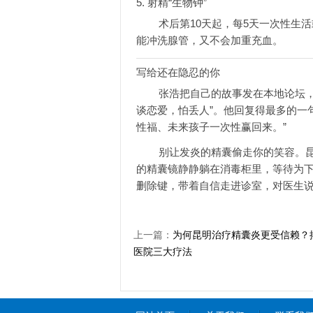
5. 射精“生物钟”
术后第10天起，每5天一次性生活
能冲洗腺管，又不会加重充血。
写给还在隐忍的你
张浩把自己的故事发在本地论坛，留
谈恋爱，怕丢人”。他回复得最多的一
性福、未来孩子一次性赢回来。”
别让发炎的精囊偷走你的笑容。昆
的精囊镜静静躺在消毒柜里，等待为下
删除键，带着自信走进诊室，对医生说
上一篇：
为何昆明治疗精囊炎更受信赖？
医院三大疗法