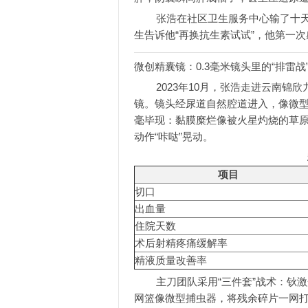
张浩在社区卫生服务中心输了十
生告诉他“再换抗生素试试”，他第一次
微创精囊镜：0.3毫米镜头里的“排雷战
2023年10月，张浩走进云南锦
镜。镜头经尿道自然腔道进入，像微型
毫毕现：黏膜糜烂像被火星灼烧的草
动作“咔哒”晃动。
项目
切口
出血量
住院天数
术后射精疼痛缓解率
精液质量改善率
主刀团队采用“三件套”战术：钬
网篮像微型捕虫器，将残余碎片一网打