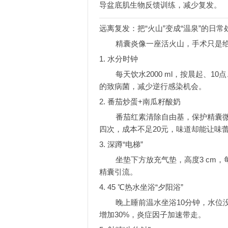
导盆底肌生物反馈训练，减少复发。
远离复发：把“火山”变成“温泉”的日常
精囊炎像一座活火山，手术只是给
1. 水分时钟
每天饮水2000 ml，按晨起、
的致病菌，减少逆行感染机会。
2. 番茄炒蛋+南瓜籽酸奶
番茄红素清除自由基，保护精囊微血
四次，成本不足20元，味道却能让味
3. 深蹲“电梯”
坐垫下方放充气垫，高度3 cm，
精囊引流。
4. 45 ℃热水坐浴“夕阳浴”
晚上睡前温水坐浴10分钟，水位没
增加30%，炎症因子加速带走。