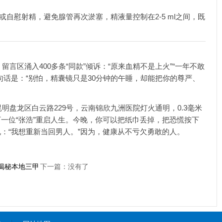
或自慰射精，避免腺管再次淤塞，精液量控制在2-5 ml之间，既
言区涌入400多条“同款”倾诉：“原来血精不是上火”“一年不敢
句话是：“别怕，精囊镜只是30分钟的午睡，却能把你的尊严、
明盘龙区白云路229号，云南锦欣九洲医院灯火通明，0.3毫米
一位“张浩”重启人生。今晚，你可以把纸巾丢掉，把恐慌按下
：“我想重新当回男人。”因为，健康从不亏欠勇敢的人。
揭秘本地三甲
下一篇：没有了