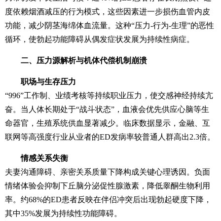
度依赖烟酒减压的行为模式，这些因素进一步损伤血管内皮
功能，减少阴茎海绵体血流量。这种“压力-行为-生理”的恶性
循环，使勃起功能障碍从偶发症状发展为持续性病症。
二、压力源解析与机体代偿机制崩溃
职场与生存压力
“996”工作制、业绩考核等持续职业压力，使交感神经持续亢
奋。当人体长期处于“战斗状态”，血液会优先供应心脑等生
命器官，生殖系统供血显著减少。临床数据显示，金融、互
联网等高强度行业从业者的ED发病率较普通人群高出2.3倍。
情感关系失衡
夫妻沟通障碍、亲密关系质量下降构成关键心理诱因。负面
情绪体验会抑制下丘脑分泌促性腺激素，降低睾酮生物利用
率。约68%的ED患者反映在伴侣冲突后出现勃起硬度下降，
其中35%发展为持续性功能障碍。