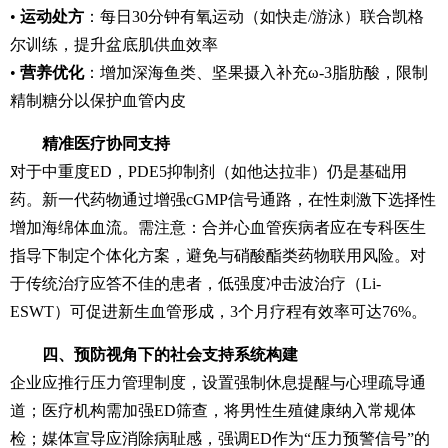
•
运动处方
：每日30分钟有氧运动（如快走/游泳）联合凯格
尔训练，提升盆底肌供血效率
•
营养优化
：增加深海鱼类、坚果摄入补充ω-3脂肪酸，限制
精制糖分以保护血管内皮
精准医疗协同支持
对于中重度ED，PDE5抑制剂（如他达拉非）仍是基础用
药。新一代药物通过增强cGMP信号通路，在性刺激下选择性
增加海绵体血流。需注意：合并心血管疾病者应在专科医生
指导下制定个体化方案，避免与硝酸酯类药物联用风险。对
于传统治疗应答不佳的患者，低强度冲击波治疗（Li-
ESWT）可促进新生血管形成，3个月疗程有效率可达76%。
四、预防视角下的社会支持系统构建
企业应推行压力管理制度，设置强制休息提醒与心理疏导通
道；医疗机构需加强ED筛查，将男性生殖健康纳入常规体
检；媒体宣导应消除病耻感，强调ED作为“压力预警信号”的